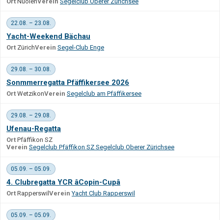
Ort
Nuolen
Verein
Segelclub Oberer Zürichsee
22.08. – 23.08.
Yacht-Weekend Bächau
Ort
Zürich
Verein
Segel-Club Enge
29.08. – 30.08.
Sonmmerregatta Pfäffikersee 2026
Ort
Wetzikon
Verein
Segelclub am Pfäffikersee
29.08. – 29.08.
Ufenau-Regatta
Ort
Pfäffikon SZ
Verein
Segelclub Pfäffikon SZ Segelclub Oberer Zürichsee
05.09. – 05.09.
4. Clubregatta YCR âCopin-Cupâ
Ort
Rapperswil
Verein
Yacht Club Rapperswil
05.09. – 05.09.